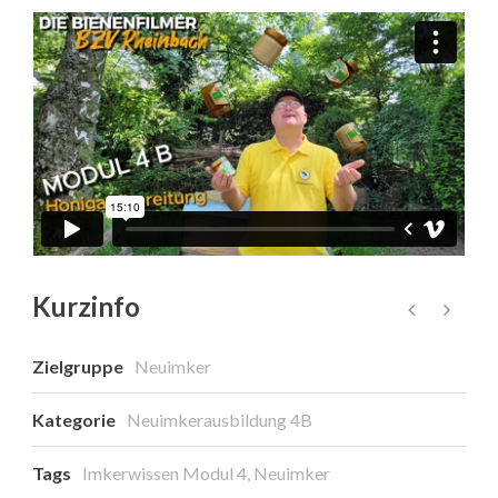
Kurzinfo
Zielgruppe
Neuimker
Kategorie
Neuimkerausbildung 4B
Tags
Imkerwissen Modul 4
,
Neuimker