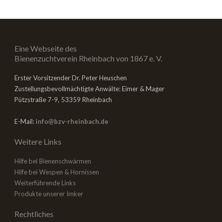
Eine Webseite des
Bienenzuchtverein Rheinbach von 1867 e. V.
Erster Vorsitzender Dr. Peter Heuschen
Zustellungsbevollmächtigte Anwälte: Eimer & Mager
Pützstraße 7-9, 53359 Rheinbach
E-Mail:
info@bzv-rheinbach.de
Weitere Links
Hilfe bei Bienenschwärmen
Hilfe bei Wespen & Hornissen
Weiterführende Links
Produkte unserer Imker
Rechtliches