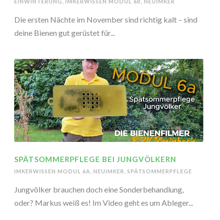
EINWINTERUNG
,
IMKERWISSEN MODUL 6B
,
NEUIMKER
Die ersten Nächte im November sind richtig kalt – sind
deine Bienen gut gerüstet für...
SPÄTSOMMERPFLEGE BEI JUNGVÖLKERN
IMKERWISSEN MODUL 6A
,
NEUIMKER
,
SPÄTSOMMERPFLEGE
Jungvölker brauchen doch eine Sonderbehandlung,
oder? Markus weiß es! Im Video geht es um Ableger...