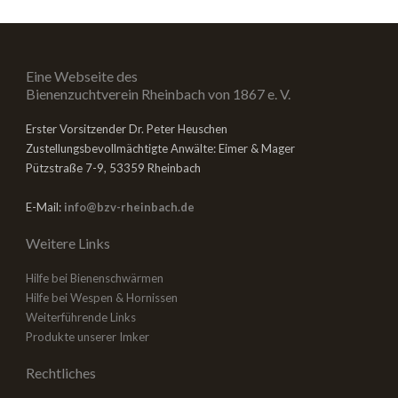
Eine Webseite des
Bienenzuchtverein Rheinbach von 1867 e. V.
Erster Vorsitzender Dr. Peter Heuschen
Zustellungsbevollmächtigte Anwälte: Eimer & Mager
Pützstraße 7-9, 53359 Rheinbach
E-Mail:
info@bzv-rheinbach.de
Weitere Links
Hilfe bei Bienenschwärmen
Hilfe bei Wespen & Hornissen
Weiterführende Links
Produkte unserer Imker
Rechtliches